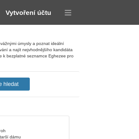
Vytvoření účtu
 vážnými úmysly a poznat ideální
ání a najít nejvhodnějšího kandidáta
jte se k bezplatné seznamce Eghezee pro
roh
tarší dámu