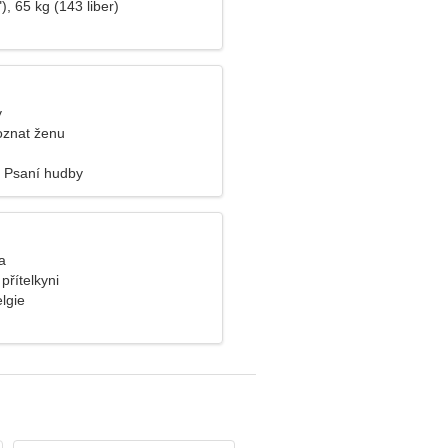
), 65 kg (143 liber)
y
oznat ženu
 Psaní hudby
a
přítelkyni
lgie