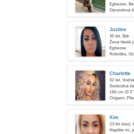
Eghezee, Be
Opravdová l
Justine
35 let, Býk
Žena hledá 
Eghezee
Robotika, O
Charlotte
32 let, Vodná
Svobodná že
160 cm (5'3")
Origami, Pila
Kim
23 let starý,
Napište mi, 