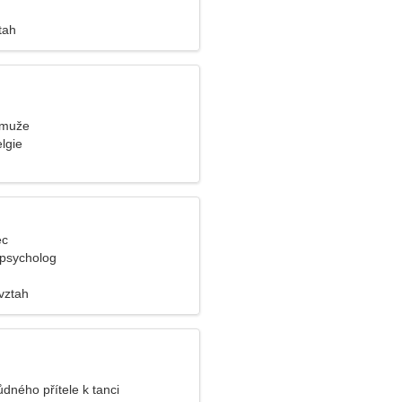
tah
 muže
lgie
ec
 psycholog
vztah
ůdného přítele k tanci