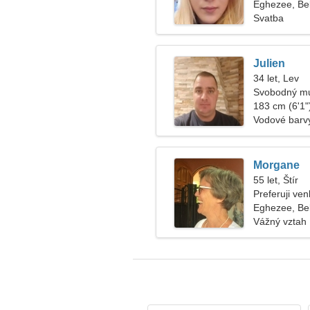
Eghezee, Be
Svatba
Julien
34 let, Lev
Svobodný mu
183 cm (6'1")
Vodové barv
Morgane
55 let, Štír
Preferuji ve
Eghezee, Be
Vážný vztah