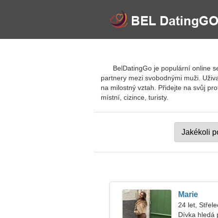
BelDatingGo je populární online s
partnery mezi svobodnými muži. Uživa
na milostný vztah. Přidejte na svůj pr
místní, cizince, turisty.
Marie
24 let, Střele
Dívka hledá 