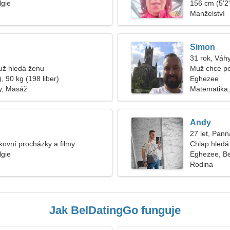
lgie
156 cm (5'2"
Manželství
Simon
31 rok, Váh
ž hledá ženu
Muž chce p
, 90 kg (198 liber)
Eghezee
y, Masáž
Matematika,
Andy
27 let, Pann
nkovní procházky a filmy
Chlap hledá 
lgie
Eghezee, Be
Rodina
Jak BelDatingGo funguje