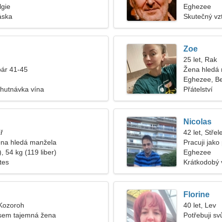
lgie
Eghezee
áska
Skutečný vz
Zoe
25 let, Rak
pár 41-45
Žena hledá
Eghezee, Be
chutnávka vína
Přátelství
Nicolas
ř
42 let, Střel
na hledá manžela
Pracuji jako
, 54 kg (119 liber)
Eghezee
tes
Krátkodobý 
Florine
 Kozoroh
40 let, Lev
jsem tajemná žena
Potřebuji sv