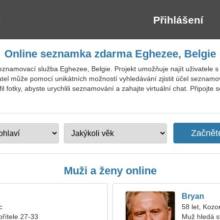
Přihlášení
Online seznamka zdarma Eghezee, Belgie
eznamovací služba Eghezee, Belgie. Projekt umožňuje najít uživatele s
tel může pomocí unikátních možností vyhledávání zjistit účel seznamov
ofil fotky, abyste urychlili seznamování a zahajte virtuální chat. Připo
Muži a ženy online
Bryan
c
58 let, Kozo
přítele 27-33
Muž hledá s