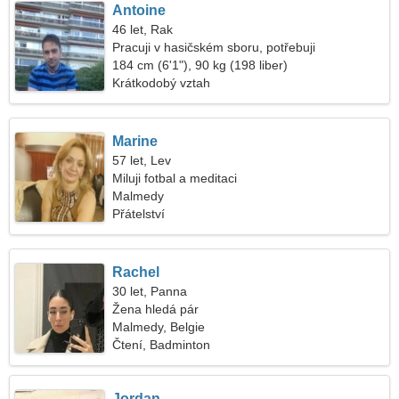
Antoine
46 let, Rak
Pracuji v hasičském sboru, potřebuji
mimořádnou ženu
184 cm (6'1"), 90 kg (198 liber)
Krátkodobý vztah
Marine
57 let, Lev
Miluji fotbal a meditaci
Malmedy
Přátelství
Rachel
30 let, Panna
Žena hledá pár
Malmedy, Belgie
Čtení, Badminton
Jordan