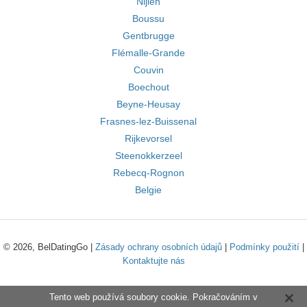
Nijlen
Boussu
Gentbrugge
Flémalle-Grande
Couvin
Boechout
Beyne-Heusay
Frasnes-lez-Buissenal
Rijkevorsel
Steenokkerzeel
Rebecq-Rognon
Belgie
© 2026, BelDatingGo |
Zásady ochrany osobních údajů
|
Podmínky použití
|
Kontaktujte nás
Tento web používá soubory cookie. Pokračováním v