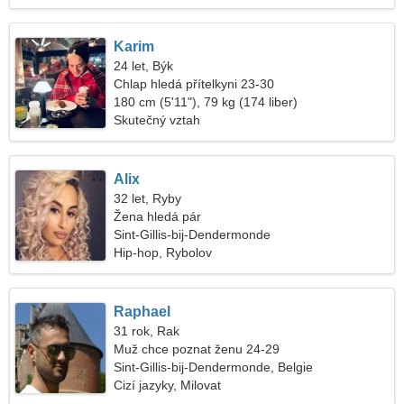
Karim
24 let, Býk
Chlap hledá přítelkyni 23-30
180 cm (5'11"), 79 kg (174 liber)
Skutečný vztah
Alix
32 let, Ryby
Žena hledá pár
Sint-Gillis-bij-Dendermonde
Hip-hop, Rybolov
Raphael
31 rok, Rak
Muž chce poznat ženu 24-29
Sint-Gillis-bij-Dendermonde, Belgie
Cizí jazyky, Milovat