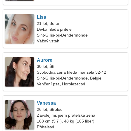
Lisa
21 let, Beran
Dívka hledá přítele
Sint-Gillis-bij-Dendermonde
Vážný vztah
Aurore
30 let, Štír
Svobodná žena hledá manžela 32-42
Sint-Gillis-bij-Dendermonde, Belgie
Venčení psa, Horolezectví
Vanessa
26 let, Střelec
Zavolej mi, jsem přátelská žena
168 cm (5'7"), 48 kg (105 liber)
Přátelství