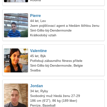
Rodina
Pierre
44 let, Lev
Jsem pojišťovací agent a hledám štíhlou ženu
Sint-Gillis-bij-Dendermonde
Krátkodobý vztah
Valentine
45 let, Býk
Potřebuji zábavného fitness přítele
Sint-Gillis-bij-Dendermonde, Belgie
Svatba
Jordan
34 let, Ryby
Svobodný muž hledá ženu 27-29
186 cm (6'2"), 86 kg (189 liber)
Peníze, Baseball