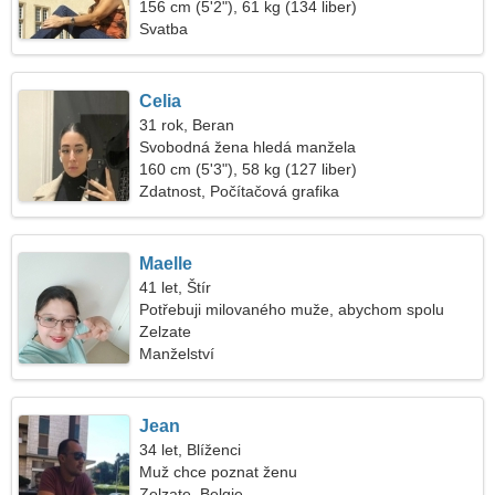
156 cm (5'2"), 61 kg (134 liber)
Svatba
Celia
31 rok, Beran
Svobodná žena hledá manžela
160 cm (5'3"), 58 kg (127 liber)
Zdatnost, Počítačová grafika
Maelle
41 let, Štír
Potřebuji milovaného muže, abychom spolu
cestovali
Zelzate
Manželství
Jean
34 let, Blíženci
Muž chce poznat ženu
Zelzate, Belgie