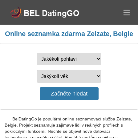
Online seznamka zdarma Zelzate, Belgie
BelDatingGo je populární online seznamovací služba Zelzate,
Belgie. Projekt seznamuje zajímavé lidi v reálných profilech s
pokročilými funkcemi. Nechte se objevit nové datovací
technologie a ujasněte si účel. Pomáhá mužům spojit se a