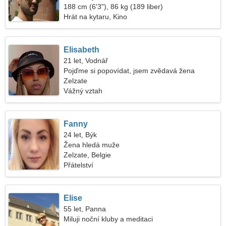
188 cm (6'3"), 86 kg (189 liber)
Hrát na kytaru, Kino
Elisabeth
21 let, Vodnář
Pojďme si popovídat, jsem zvědavá žena
Zelzate
Vážný vztah
Fanny
24 let, Býk
Žena hledá muže
Zelzate, Belgie
Přátelství
Elise
55 let, Panna
Miluji noční kluby a meditaci