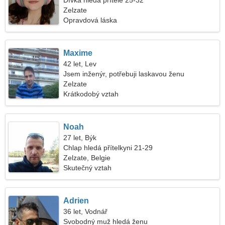
Dívka hledá přítele 25-32
Zelzate
Opravdová láska
Maxime
42 let, Lev
Jsem inženýr, potřebuji laskavou ženu
Zelzate
Krátkodobý vztah
Noah
27 let, Býk
Chlap hledá přítelkyni 21-29
Zelzate, Belgie
Skutečný vztah
Adrien
36 let, Vodnář
Svobodný muž hledá ženu