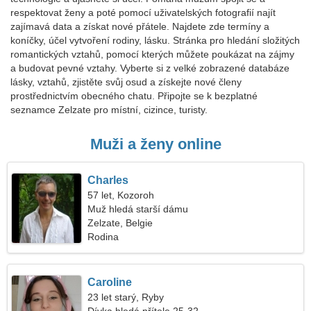
respektovat ženy a poté pomocí uživatelských fotografií najít
zajímavá data a získat nové přátele. Najdete zde termíny a
koníčky, účel vytvoření rodiny, lásku. Stránka pro hledání složitých
romantických vztahů, pomocí kterých můžete poukázat na zájmy
a budovat pevné vztahy. Vyberte si z velké zobrazené databáze
lásky, vztahů, zjistěte svůj osud a získejte nové členy
prostřednictvím obecného chatu. Připojte se k bezplatné
seznamce Zelzate pro místní, cizince, turisty.
Muži a ženy online
Charles
57 let, Kozoroh
Muž hledá starší dámu
Zelzate, Belgie
Rodina
Caroline
23 let starý, Ryby